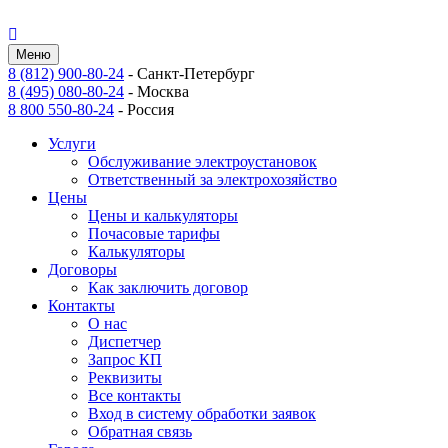
Меню
8 (812) 900-80-24
-
Санкт-Петербург
8 (495) 080-80-24
-
Москва
8 800 550-80-24
-
Россия
Услуги
Обслуживание электроустановок
Ответственный за электрохозяйство
Цены
Цены и калькуляторы
Почасовые тарифы
Калькуляторы
Договоры
Как заключить договор
Контакты
О нас
Диспетчер
Запрос КП
Реквизиты
Все контакты
Вход в систему обработки заявок
Обратная связь