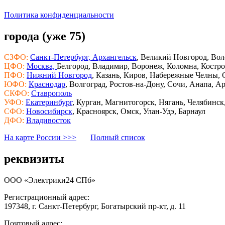
Политика конфиденциальности
города (уже 75)
СЗФО:
Санкт-Петербург,
Архангельск
, Великий Новгород, Во
ЦФО:
Москва,
Белгород, Владимир, Воронеж, Коломна, Костром
ПФО:
Нижний Новгород
, Казань, Киров, Набережные Челны, О
ЮФО:
Краснодар
, Волгоград, Ростов-на-Дону, Сочи, Анапа, А
СКФО:
Ставрополь
УФО:
Екатеринбург
, Курган, Магнитогорск, Нягань, Челябинс
СФО:
Новосибирск
, Красноярск, Омск, Улан-Удэ, Барнаул
ДФО:
Владивосток
На карте России >>>
Полный список
реквизиты
ООО «Электрики24 СПб»
Регистрационный адрес:
197348, г. Санкт-Петербург, Богатырский пр-кт, д. 11
Почтовый адрес: