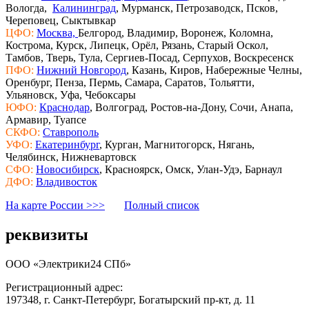
Вологда,
Калининград
, Мурманск, Петрозаводск, Псков,
Череповец, Сыктывкар
ЦФО:
Москва,
Белгород, Владимир, Воронеж, Коломна,
Кострома, Курск, Липецк, Орёл, Рязань, Старый Оскол,
Тамбов, Тверь, Тула, Сергиев-Посад, Серпухов, Воскресенск
ПФО:
Нижний Новгород
, Казань, Киров, Набережные Челны,
Оренбург, Пенза, Пермь, Самара, Саратов, Тольятти,
Ульяновск, Уфа, Чебоксары
ЮФО:
Краснодар
, Волгоград, Ростов-на-Дону, Сочи, Анапа,
Армавир, Туапсе
СКФО:
Ставрополь
УФО:
Екатеринбург
, Курган, Магнитогорск, Нягань,
Челябинск, Нижневартовск
СФО:
Новосибирск
, Красноярск, Омск, Улан-Удэ, Барнаул
ДФО:
Владивосток
На карте России >>>
Полный список
реквизиты
ООО «Электрики24 СПб»
Регистрационный адрес:
197348, г. Санкт-Петербург, Богатырский пр-кт, д. 11