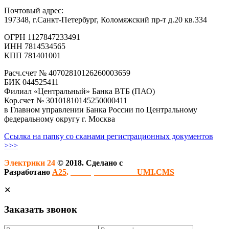
Почтовый адрес:
197348, г.Санкт-Петербург, Коломяжский пр-т д.20 кв.334
ОГРН 1127847233491
ИНН 7814534565
КПП 781401001
Расч.счет № 40702810126260003659
БИК 044525411
Филиал «Центральный» Банка ВТБ (ПАО)
Кор.счет № 30101810145250000411
в Главном управлении Банка России по Центральному
федеральному округу г. Москва
Ссылка на папку со сканами регистрационных документов
>>>
Электрики 24
© 2018. Сделано с
Разработано
A25
.
Сайт работает на
UMI.CMS
✕
Заказать звонок