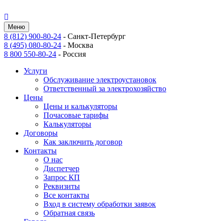
Меню
8 (812) 900-80-24
-
Санкт-Петербург
8 (495) 080-80-24
-
Москва
8 800 550-80-24
-
Россия
Услуги
Обслуживание электроустановок
Ответственный за электрохозяйство
Цены
Цены и калькуляторы
Почасовые тарифы
Калькуляторы
Договоры
Как заключить договор
Контакты
О нас
Диспетчер
Запрос КП
Реквизиты
Все контакты
Вход в систему обработки заявок
Обратная связь