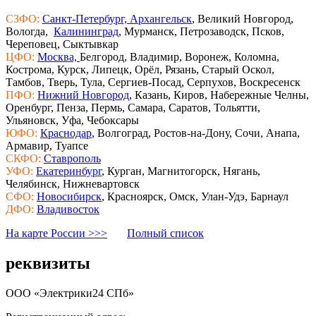
СЗФО:
Санкт-Петербург,
Архангельск
, Великий Новгород,
Вологда,
Калининград
, Мурманск, Петрозаводск, Псков,
Череповец, Сыктывкар
ЦФО:
Москва,
Белгород, Владимир, Воронеж, Коломна,
Кострома, Курск, Липецк, Орёл, Рязань, Старый Оскол,
Тамбов, Тверь, Тула, Сергиев-Посад, Серпухов, Воскресенск
ПФО:
Нижний Новгород
, Казань, Киров, Набережные Челны,
Оренбург, Пенза, Пермь, Самара, Саратов, Тольятти,
Ульяновск, Уфа, Чебоксары
ЮФО:
Краснодар
, Волгоград, Ростов-на-Дону, Сочи, Анапа,
Армавир, Туапсе
СКФО:
Ставрополь
УФО:
Екатеринбург
, Курган, Магнитогорск, Нягань,
Челябинск, Нижневартовск
СФО:
Новосибирск
, Красноярск, Омск, Улан-Удэ, Барнаул
ДФО:
Владивосток
На карте России >>>
Полный список
реквизиты
ООО «Электрики24 СПб»